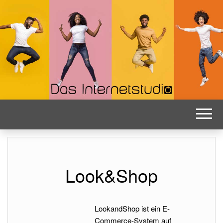
DAS INTE
Die Agentur für das Internet und
digitale Medien Hamburg Kiel
Schleswig-Holstein Bordesholm.
SUCHMASCHI
SEO DISCOV
LÜBECK 
Look&Shop
LookandShop ist ein E-
Commerce-System auf